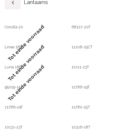
Lantaarns
Tot einde voorraad
Corolla 20
68127-20T
Tot einde voorraad
Linea 18B
11208-25CT
Tot einde voorraad
Luna 18B
10111-23T
95019-14
11786-19T
11786-24T
11780-25T
10131-23T
10316-18T