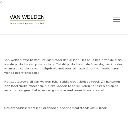
/>
Overslaan naar inhoud
Van Welden bvba bestaat intussen meer dan 50 jaar. Het prille begin van de firma
was de productie van porseleinfotos. Met dit product werd de firma vlug marktleider
waarna de catalogus werd uitgebreid met een ruim assortiment van toebehoren
voor de begrafenissector.
Het sleutelwoord bij Van Welden bvba is altijd creativiteit geweest. Wij hanteren
een heel snelle manier om nieuwe ideëen te ontwikkelen, te testen en op de
markt te brengen. Dat is ook nodig in deze snel veranderende wereld.
Ons enthousiast team met jarenlange ervaring staat steeds voor u klaar: