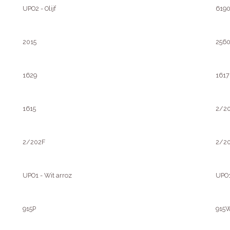
UPO2 - Olijf
619
2015
256
1629
1617
1615
2/2
2/202F
2/2
UPO1 - Wit arroz
UPO1
915P
915