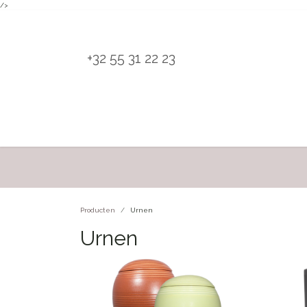
/>
Overslaan naar inhoud
+32 55 31 22 23
H
Producten
Urnen
Urnen