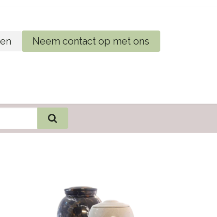
en
Neem contact op met ons
ij