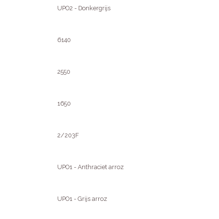
UPO2 - Donkergrijs
6140
2550
1650
2/203F
UPO1 - Anthraciet arroz
UPO1 - Grijs arroz