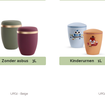
Zonder asbus 3L
Kinderurnen 1L
UPO2 - Beige
UPO2