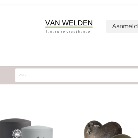
Aanmeld
ome
Shop
Foto´s bestellen
Wie zijn w