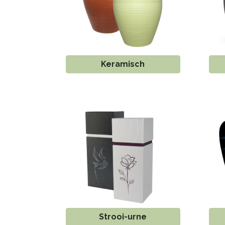
Keramisch
Strooi-urne