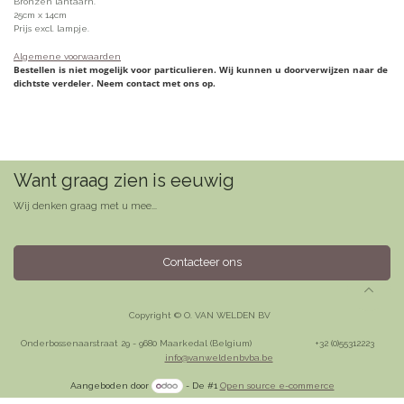
Bronzen lantaarn.
25cm x 14cm
Prijs excl. lampje.
Algemene voorwaarden
Bestellen is niet mogelijk voor particulieren. Wij kunnen u doorverwijzen naar de
dichtste verdeler. Neem contact met ons op.
Want graag zien is eeuwig
Wij denken graag met u mee...
Contacteer ons
Copyright © O. VAN WELDEN BV
Onderbossenaarstraat 29 - 9680 Maarkedal (Belgium)
​+32 (0)55312223
info@vanweldenbvba.be
Aangeboden door
- De #1
Open source e-commerce