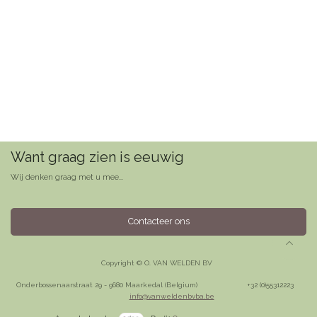
Want graag zien is eeuwig
Wij denken graag met u mee...
Contacteer ons
Copyright © O. VAN WELDEN BV
Onderbossenaarstraat 29 - 9680 Maarkedal (Belgium)
​+32 (0)55312223
info@vanweldenbvba.be