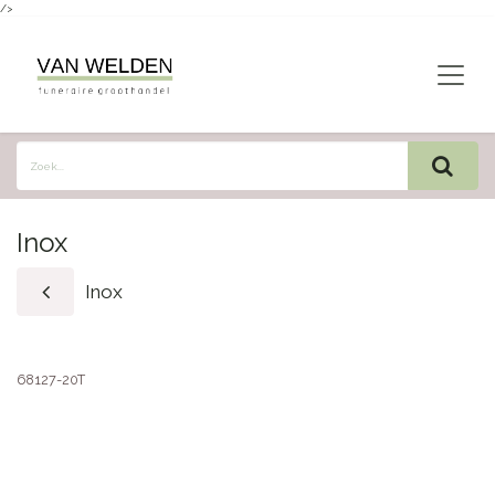
/>
Overslaan naar inhoud
Inox
Inox
68127-20T