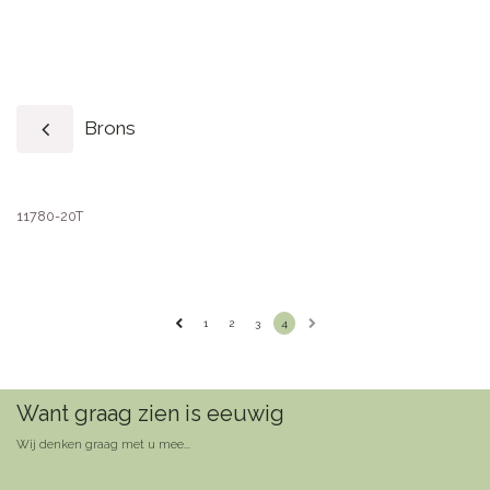
Brons
11780-20T
1
2
3
4
Want graag zien is eeuwig
Wij denken graag met u mee...