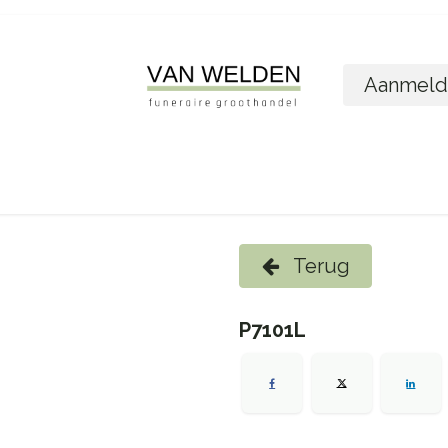
Aanmeld
ome
Shop
Foto´s bestellen
Wie zijn w
Terug
P7101L