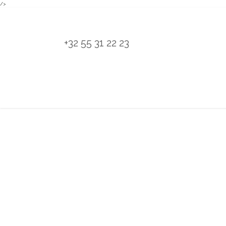
/>
Overslaan naar inhoud
+32 55 31 22 23
H