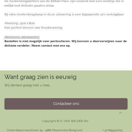
De herdenkingslichten van de Edition Fiore zijn versierd met een sierstrip, die is
omlijst met delicate gouden strips.
Bij elke herdenkingslamp in deze uitvoering is een bijpassende urn verkrijgbaar.
Afmeting : 9cm x 8cm.
Kan perfect dienen voor thuisbewaring.
Algemene voorwaarden
Bestellen is niet mogelijk voor particulieren. Wij kunnen u doorverwijzen naar de
dichtste verdeler. Neem contact met ons op.
Want graag zien is eeuwig
Wij denken graag met u mee...
Contacteer ons
Copyright © O. VAN WELDEN BV
Onderbossenaarstraat 29 - 9680 Maarkedal (Belgium)
​+32 (0)55312223