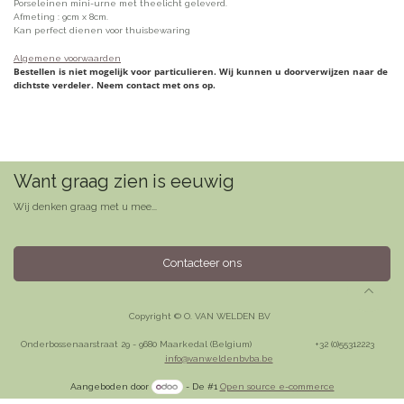
Porseleinen mini-urne met theelicht geleverd.
Afmeting : 9cm x 8cm.
Kan perfect dienen voor thuisbewaring
Algemene voorwaarden
Bestellen is niet mogelijk voor particulieren. Wij kunnen u doorverwijzen naar de
dichtste verdeler. Neem contact met ons op.
Want graag zien is eeuwig
Wij denken graag met u mee...
Contacteer ons
Copyright © O. VAN WELDEN BV
Onderbossenaarstraat 29 - 9680 Maarkedal (Belgium)
​+32 (0)55312223
info@vanweldenbvba.be
Aangeboden door
- De #1
Open source e-commerce