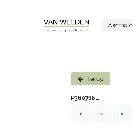
Aanmeld
ome
Shop
Foto´s bestellen
Wie zijn w
Terug
P360716L