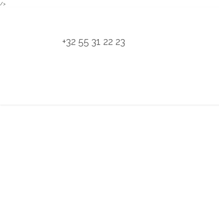
/>
Overslaan naar inhoud
+32 55 31 22 23
H