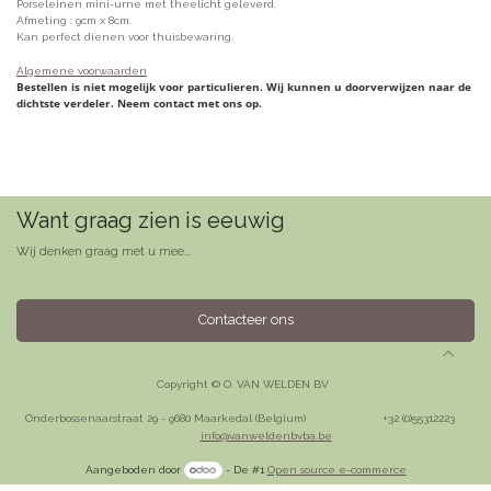
Porseleinen mini-urne met theelicht geleverd.
Afmeting : 9cm x 8cm.
Kan perfect dienen voor thuisbewaring.
Algemene voorwaarden
Bestellen is niet mogelijk voor particulieren. Wij kunnen u doorverwijzen naar de
dichtste verdeler. Neem contact met ons op.
Want graag zien is eeuwig
Wij denken graag met u mee...
Contacteer ons
Copyright © O. VAN WELDEN BV
Onderbossenaarstraat 29 - 9680 Maarkedal (Belgium)
​+32 (0)55312223
info@vanweldenbvba.be
Aangeboden door
- De #1
Open source e-commerce