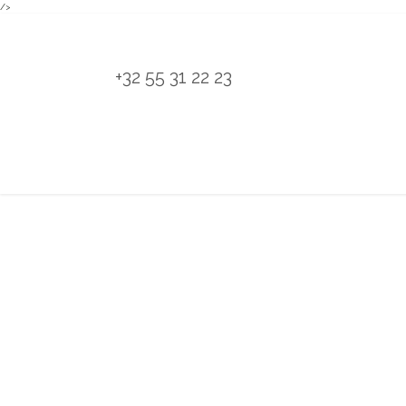
/>
Overslaan naar inhoud
+32 55 31 22 23
H