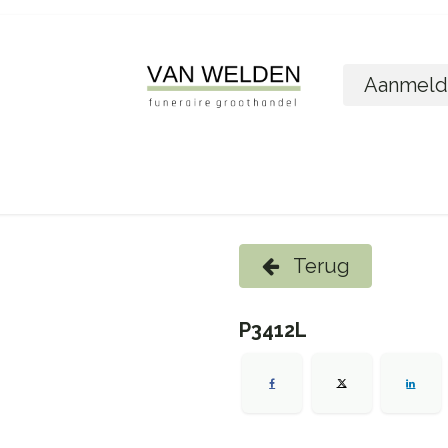
Aanmeld
ome
Shop
Foto´s bestellen
Wie zijn w
Terug
P3412L