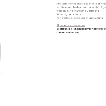
Abstracte omringende motieven met hoog
kunstwerken bestaan ​​voornamelijk uit 
werken een dynamische uitstraling.
Afmeting : 9cm x 8cm.
Kan perfect dienen voor thuisbewaring.
Algemene voorwaarden
Bestellen is niet mogelijk voor particul
contact met ons op.