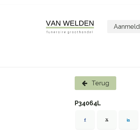
Aanmeld
ome
Shop
Foto´s bestellen
Wie zijn w
Terug
P34064L