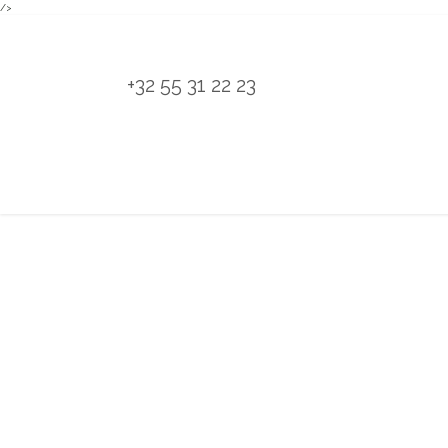
/>
Overslaan naar inhoud
+32 55 31 22 23
H