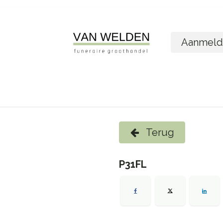
Aanmeld
ome
Shop
Foto´s bestellen
Wie zijn w
Terug
P31FL