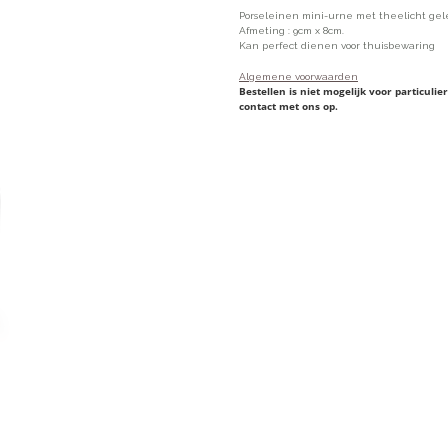
Porseleinen mini-urne met theelicht gel
Afmeting : 9cm x 8cm.
Kan perfect dienen voor thuisbewaring
Algemene voorwaarden
Bestellen is niet mogelijk voor particul
contact met ons op.