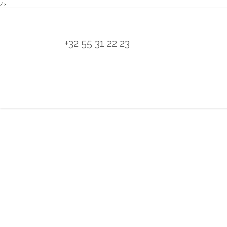
/>
Overslaan naar inhoud
+32 55 31 22 23
H