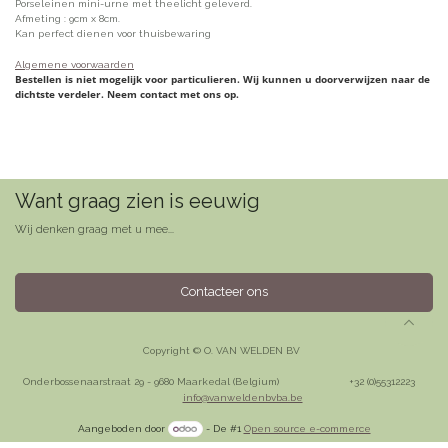
Porseleinen mini-urne met theelicht geleverd.
Afmeting : 9cm x 8cm.
Kan perfect dienen voor thuisbewaring
Algemene voorwaarden
Bestellen is niet mogelijk voor particulieren. Wij kunnen u doorverwijzen naar de
dichtste verdeler. Neem contact met ons op.
Want graag zien is eeuwig
Wij denken graag met u mee...
Contacteer ons
Copyright © O. VAN WELDEN BV
Onderbossenaarstraat 29 - 9680 Maarkedal (Belgium)
​+32 (0)55312223
info@vanweldenbvba.be
Aangeboden door
- De #1
Open source e-commerce