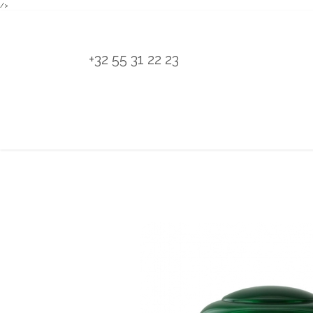
/>
Overslaan naar inhoud
+32 55 31 22 23
H