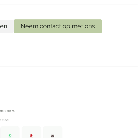
en
Neem contact op met ons
ij
cm x 18cm.
 staal.