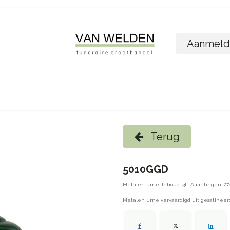
Aanmeld
ome
Shop
Foto´s bestellen
Wie zijn w
Terug
5010GGD
Metalen urne. Inhoud: 3L. Afmetingen: 27
Metalen urne vervaardigd uit gesatineerd