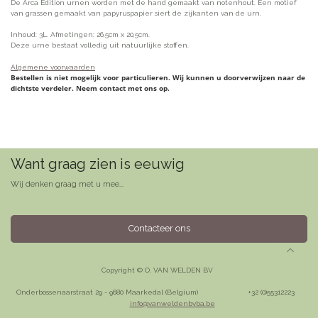
De Arca Edition urnen worden met de hand gemaakt van notenhout. Een motief
van grassen gemaakt van papyruspapier siert de zijkanten van de urn.
Inhoud: 3L. Afmetingen: 26,5cm x 20,5cm.
Deze urne bestaat volledig uit natuurlijke stoffen.
Algemene voorwaarden
Bestellen is niet mogelijk voor particulieren. Wij kunnen u doorverwijzen naar de
dichtste verdeler. Neem contact met ons op.
Want graag zien is eeuwig
Wij denken graag met u mee...
Contacteer ons
Copyright © O. VAN WELDEN BV
Onderbossenaarstraat 29 - 9680 Maarkedal (Belgium)
​+32 (0)55312223
info@vanweldenbvba.be