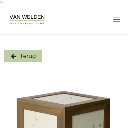
/>
Overslaan naar inhoud
Terug