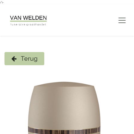
/>
Overslaan naar inhoud
Terug