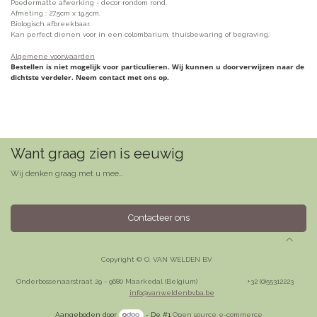
Poedermatte afwerking - decor rondom rond.
Afmeting : 27.5cm x 19.5cm.
Biologisch afbreekbaar.
Kan perfect dienen voor in een colombarium, thuisbewaring of begraving.
Algemene voorwaarden
Bestellen is niet mogelijk voor particulieren. Wij kunnen u doorverwijzen naar de
dichtste verdeler. Neem contact met ons op.
Want graag zien is eeuwig
Wij denken graag met u mee...
Contacteer ons
Copyright © O. VAN WELDEN BV
Onderbossenaarstraat 29 - 9680 Maarkedal (Belgium)
​+32 (0)55312223
info@vanweldenbvba.be
Aangeboden door
- De #1
Open source e-commerce