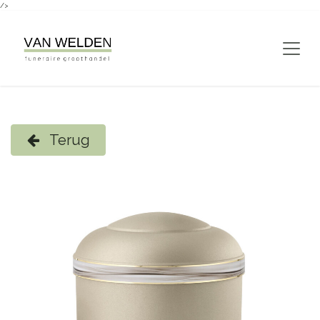
/>
Overslaan naar inhoud
Terug