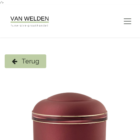
/>
Overslaan naar inhoud
Terug