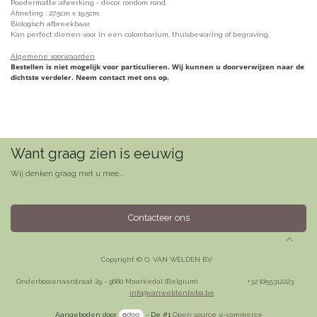
Poedermatte afwerking - decor rondom rond.
Afmeting : 27.5cm x 19.5cm.
Biologisch afbreekbaar.
Kan perfect dienen voor in een colombarium, thuisbewaring of begraving.
Algemene voorwaarden
Bestellen is niet mogelijk voor particulieren. Wij kunnen u doorverwijzen naar de
dichtste verdeler. Neem contact met ons op.
Want graag zien is eeuwig
Wij denken graag met u mee...
Contacteer ons
Copyright © O. VAN WELDEN BV
Onderbossenaarstraat 29 - 9680 Maarkedal (Belgium)
​+32 (0)55312223
info@vanweldenbvba.be
Aangeboden door
- De #1
Open source e-commerce