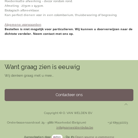
Poedermatte afwerking - decor rondom rond.
Afmeting : 27.5cm x 19.5cm.
Biologisch afbreekbaar.
Kan perfect dienen voor in een colombarium, thuisbewaring of begraving.
Algemene voorwaarden
Bestellen is niet mogelijk voor particulieren. Wij kunnen u doorverwijzen naar de
dichtste verdeler. Neem contact met ons op.
Want graag zien is eeuwig
Wij denken graag met u mee...
Contacteer ons
Copyright © O. VAN WELDEN BV
Onderbossenaarstraat 29 - 9680 Maarkedal (Belgium)
​+32 (0)55312223
info@vanweldenbvba.be
Aangeboden door
- De #1
Open source e-commerce