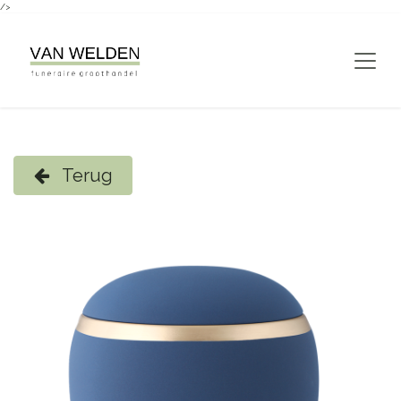
/>
Overslaan naar inhoud
Terug