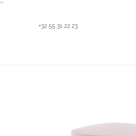
/>
Overslaan naar inhoud
+32 55 31 22 23
H