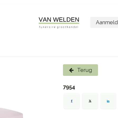
Aanmeld
ome
Shop
Foto´s bestellen
Wie zijn w
Terug
7954