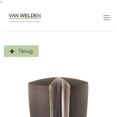
/>
Overslaan naar inhoud
Terug