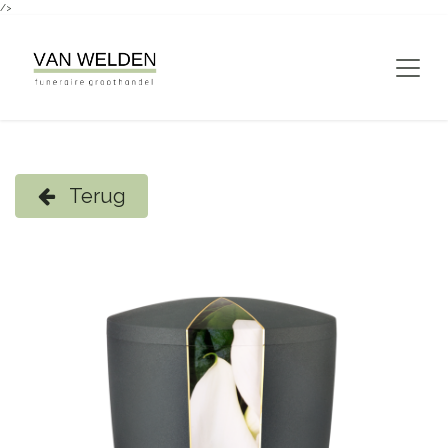
/>
Overslaan naar inhoud
Terug