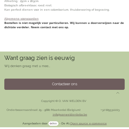
Afmeting : 25cm x 18.5cm.
Biologisch afbreekbaar, roest niet.
Kan perfect dienen voor in een colombarium, thuisbewaring of begraving.
Algemene voorwaarden
Bestellen is niet mogelijk voor particulieren. Wij kunnen u doorverwijzen naar de
dichtste verdeler. Neem contact met ons op.
Want graag zien is eeuwig
Wij denken graag met u mee...
Contacteer ons
Copyright © O. VAN WELDEN BV
Onderbossenaarstraat 29 - 9680 Maarkedal (Belgium)
​+32 (0)55312223
info@vanweldenbvba.be
Aangeboden door
- De #1
Open source e-commerce