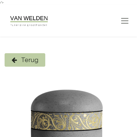
/>
Overslaan naar inhoud
Terug