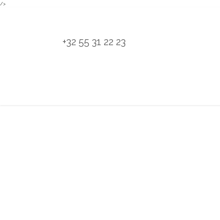
/>
Overslaan naar inhoud
+32 55 31 22 23
H