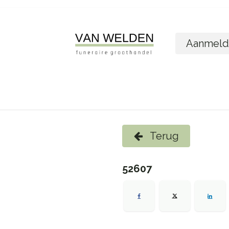
Aanmeld
ome
Shop
Foto´s bestellen
Wie zijn w
Terug
52607