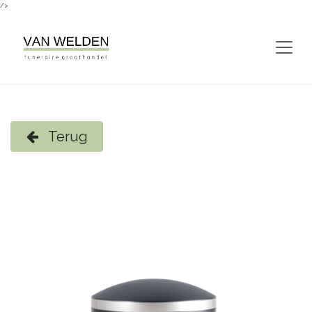
/>
Overslaan naar inhoud
Terug