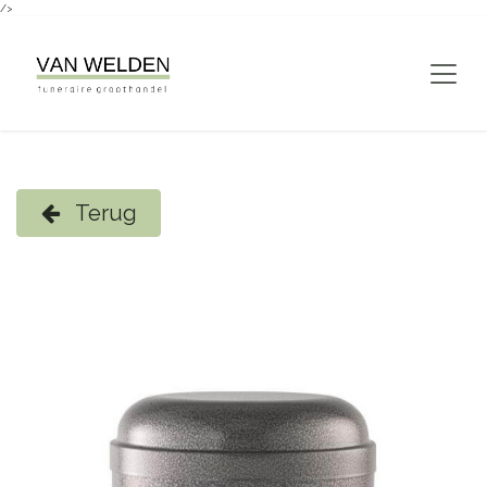
/>
Overslaan naar inhoud
Terug