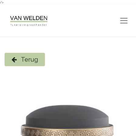
/>
Overslaan naar inhoud
Terug