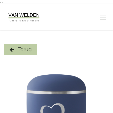
/>
Overslaan naar inhoud
Terug