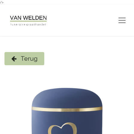
/>
Overslaan naar inhoud
Terug