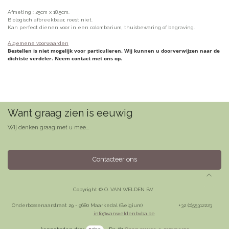
Afmeting : 25cm x 18.5cm.
Biologisch afbreekbaar, roest niet.
Kan perfect dienen voor in een colombarium, thuisbewaring of begraving.
Algemene voorwaarden
Bestellen is niet mogelijk voor particulieren. Wij kunnen u doorverwijzen naar de
dichtste verdeler. Neem contact met ons op.
Want graag zien is eeuwig
Wij denken graag met u mee...
Contacteer ons
Copyright © O. VAN WELDEN BV
Onderbossenaarstraat 29 - 9680 Maarkedal (Belgium)
​+32 (0)55312223
info@vanweldenbvba.be