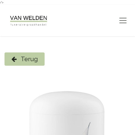
/>
Overslaan naar inhoud
Terug