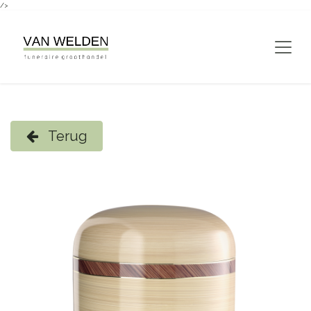
/>
Overslaan naar inhoud
Terug