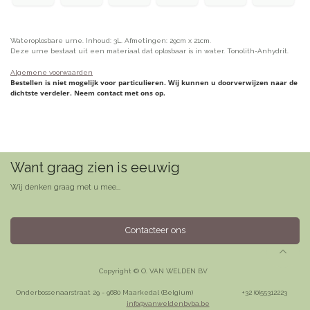
Wateroplosbare urne. Inhoud: 3L. Afmetingen: 29cm x 21cm.
Deze urne bestaat uit een materiaal dat oplosbaar is in water. Tonolith-Anhydrit.
Algemene voorwaarden
Bestellen is niet mogelijk voor particulieren. Wij kunnen u doorverwijzen naar de
dichtste verdeler. Neem contact met ons op.
Want graag zien is eeuwig
Wij denken graag met u mee...
Contacteer ons
Copyright © O. VAN WELDEN BV
Onderbossenaarstraat 29 - 9680 Maarkedal (Belgium)
​+32 (0)55312223
info@vanweldenbvba.be