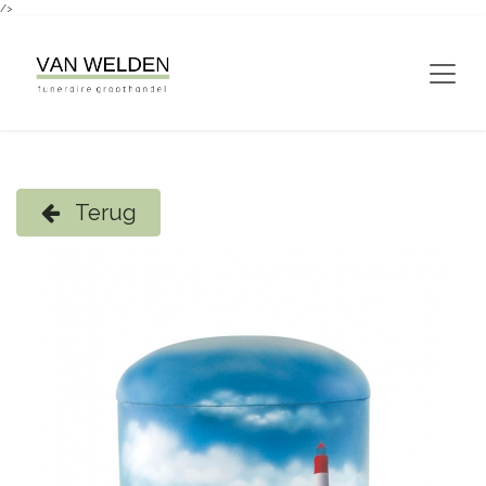
/>
Overslaan naar inhoud
Terug