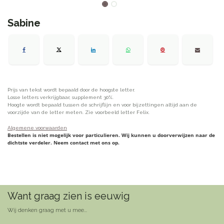
Sabine
Prijs van tekst wordt bepaald door de hoogste letter.
Losse letters verkrijgbaar, supplement 30%.
Hoogte wordt bepaald tussen de schrijflijn en voor bijzettingen altijd aan de
voorzijde van de letter meten. Zie voorbeeld letter Felix.
Algemene voorwaarden
Bestellen is niet mogelijk voor particulieren. Wij kunnen u doorverwijzen naar de
dichtste verdeler. Neem contact met ons op.
Want graag zien is eeuwig
Wij denken graag met u mee...