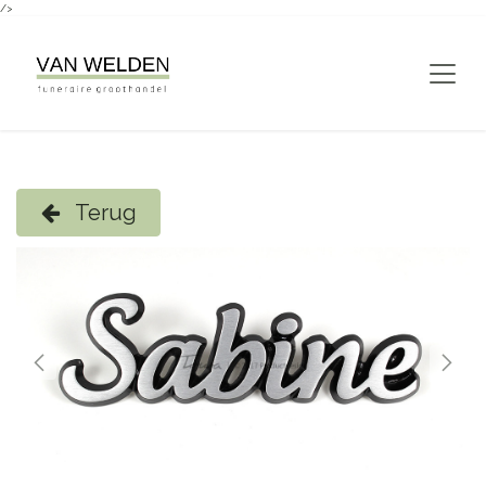
/>
Overslaan naar inhoud
Terug