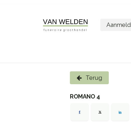
Aanmeld
ome
Shop
Foto´s bestellen
Wie zijn w
Terug
ROMANO 4