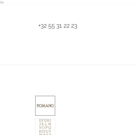
/>
Overslaan naar inhoud
+32 55 31 22 23
H