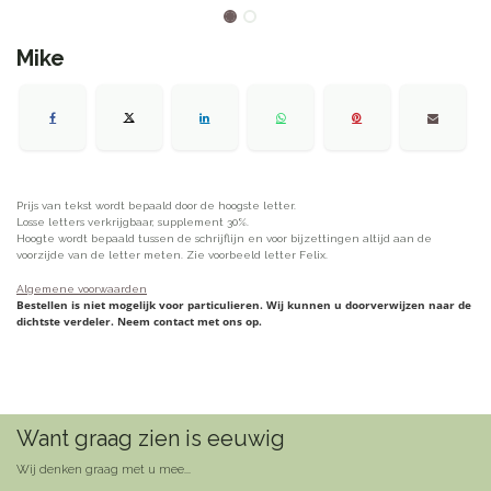
Mike
Prijs van tekst wordt bepaald door de hoogste letter.
Losse letters verkrijgbaar, supplement 30%.
Hoogte wordt bepaald tussen de schrijflijn en voor bijzettingen altijd aan de
voorzijde van de letter meten. Zie voorbeeld letter Felix.
Algemene voorwaarden
Bestellen is niet mogelijk voor particulieren. Wij kunnen u doorverwijzen naar de
dichtste verdeler. Neem contact met ons op.
Want graag zien is eeuwig
Wij denken graag met u mee...