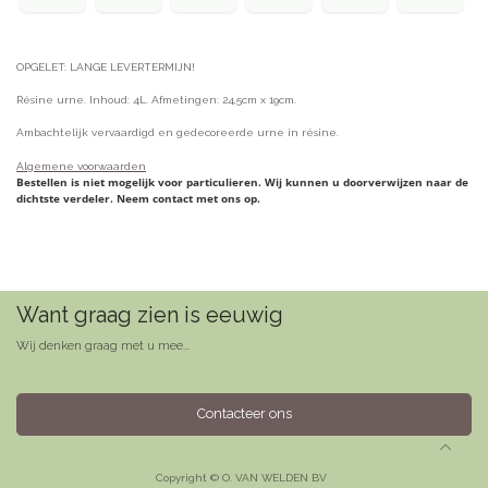
OPGELET: LANGE LEVERTERMIJN!
Résine urne. Inhoud: 4L. Afmetingen: 24,5cm x 19cm.
Ambachtelijk vervaardigd en gedecoreerde urne in résine.
Algemene voorwaarden
Bestellen is niet mogelijk voor particulieren. Wij kunnen u doorverwijzen naar de
dichtste verdeler. Neem contact met ons op.
Want graag zien is eeuwig
Wij denken graag met u mee...
Contacteer ons
Copyright © O. VAN WELDEN BV