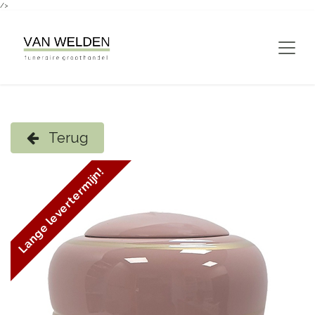
/>
Overslaan naar inhoud
Terug
Lange levertermijn!