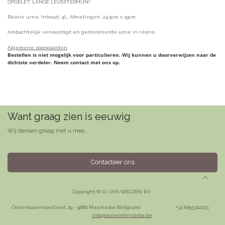
OPGELET: LANGE LEVERTERMIJN!
Résine urne. Inhoud: 4L. Afmetingen: 24,5cm x 19cm.
Ambachtelijk vervaardigd en gedecoreerde urne in résine.
Algemene voorwaarden
Bestellen is niet mogelijk voor particulieren. Wij kunnen u doorverwijzen naar de
dichtste verdeler. Neem contact met ons op.
Want graag zien is eeuwig
Wij denken graag met u mee...
Contacteer ons
Copyright © O. VAN WELDEN BV
Onderbossenaarstraat 29 - 9680 Maarkedal (Belgium)
​+32 (0)55312223
info@vanweldenbvba.be