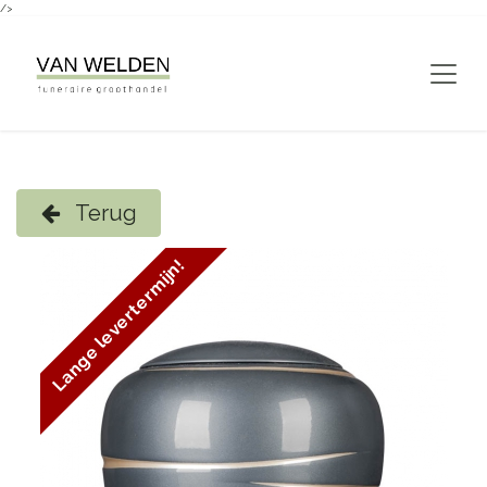
/>
Overslaan naar inhoud
Terug
Lange levertermijn!