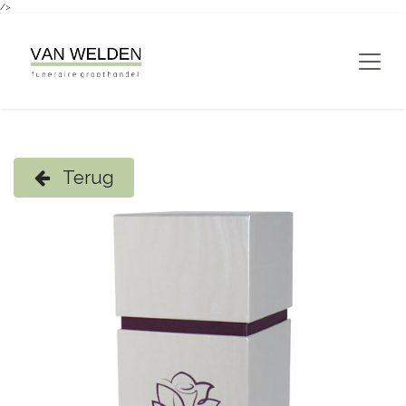
/>
Overslaan naar inhoud
Terug