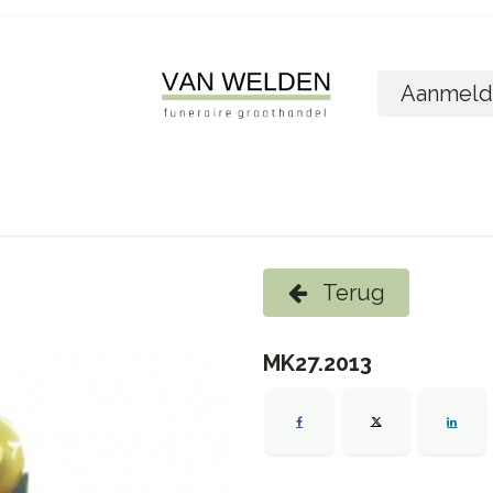
Aanmeld
ome
Shop
Foto´s bestellen
Wie zijn w
Terug
MK27.2013