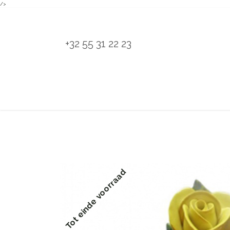
/>
Overslaan naar inhoud
+32 55 31 22 23
H
Tot einde voorraad