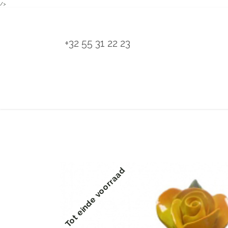
/>
Overslaan naar inhoud
+32 55 31 22 23
H
Tot einde voorraad