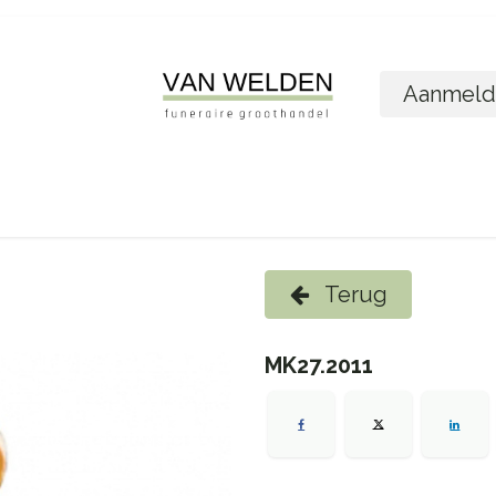
Aanmeld
ome
Shop
Foto´s bestellen
Wie zijn w
Terug
MK27.2011