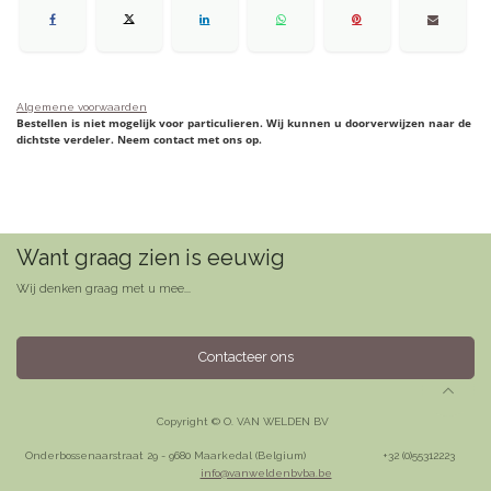
Algemene voorwaarden
Bestellen is niet mogelijk voor particulieren. Wij kunnen u doorverwijzen naar de
dichtste verdeler. Neem contact met ons op.
Want graag zien is eeuwig
Wij denken graag met u mee...
Contacteer ons
Copyright © O. VAN WELDEN BV
Onderbossenaarstraat 29 - 9680 Maarkedal (Belgium)
​+32 (0)55312223
info@vanweldenbvba.be