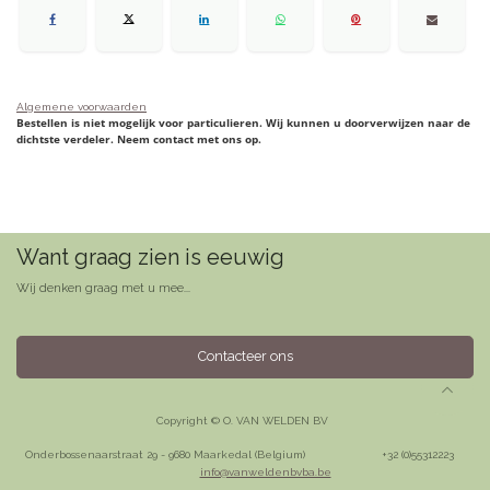
Algemene voorwaarden
Bestellen is niet mogelijk voor particulieren. Wij kunnen u doorverwijzen naar de
dichtste verdeler. Neem contact met ons op.
Want graag zien is eeuwig
Wij denken graag met u mee...
Contacteer ons
Copyright © O. VAN WELDEN BV
Onderbossenaarstraat 29 - 9680 Maarkedal (Belgium)
​+32 (0)55312223
info@vanweldenbvba.be