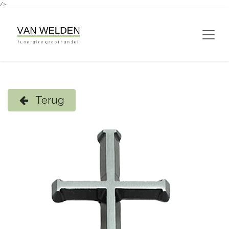
/>
Overslaan naar inhoud
Terug