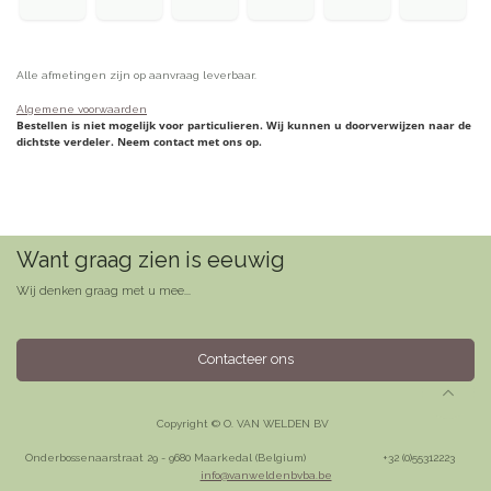
Alle afmetingen zijn op aanvraag leverbaar.
Algemene voorwaarden
Bestellen is niet mogelijk voor particulieren. Wij kunnen u doorverwijzen naar de
dichtste verdeler. Neem contact met ons op.
Want graag zien is eeuwig
Wij denken graag met u mee...
Contacteer ons
Copyright © O. VAN WELDEN BV
Onderbossenaarstraat 29 - 9680 Maarkedal (Belgium)
​+32 (0)55312223
info@vanweldenbvba.be