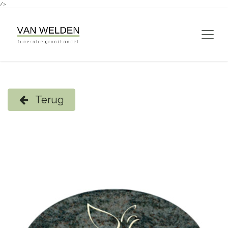
/>
Overslaan naar inhoud
Terug