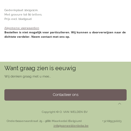
Gedenkplaat 10x15x1cm.
Met gravure tot 60 letters.
Prijs excl. bladgoud.
Algemene voorwaarden
Bestellen is niet mogelijk voor particulieren. Wij kunnen u doorverwijzen naar de
dichtste verdeler. Neem contact met ons op.
Want graag zien is eeuwig
Wij denken graag met u mee...
Contacteer ons
Copyright © O. VAN WELDEN BV
Onderbossenaarstraat 29 - 9680 Maarkedal (Belgium)
​+32 (0)55312223
info@vanweldenbvba.be