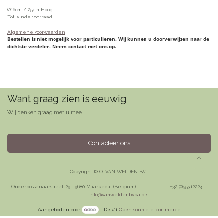
Ø16cm / 25cm Hoog
Tot einde voorraad.
Algemene voorwaarden
Bestellen is niet mogelijk voor particulieren. Wij kunnen u doorverwijzen naar de
dichtste verdeler. Neem contact met ons op.
Want graag zien is eeuwig
Wij denken graag met u mee...
Contacteer ons
Copyright © O. VAN WELDEN BV
Onderbossenaarstraat 29 - 9680 Maarkedal (Belgium)
​+32 (0)55312223
info@vanweldenbvba.be
Aangeboden door
- De #1
Open source e-commerce