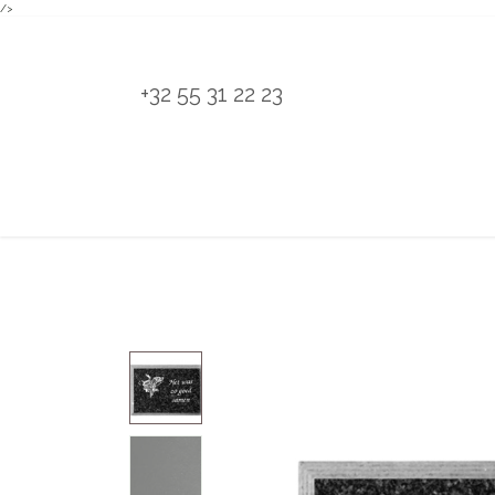
/>
Overslaan naar inhoud
+32 55 31 22 23
H