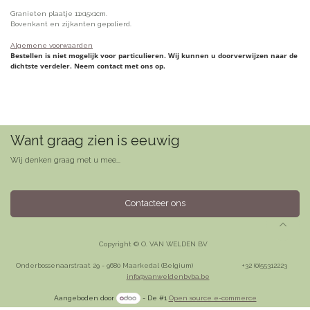
Granieten plaatje 11x15x1cm.
Bovenkant en zijkanten gepolierd.
Algemene voorwaarden
Bestellen is niet mogelijk voor particulieren. Wij kunnen u doorverwijzen naar de
dichtste verdeler. Neem contact met ons op.
Want graag zien is eeuwig
Wij denken graag met u mee...
Contacteer ons
Copyright © O. VAN WELDEN BV
Onderbossenaarstraat 29 - 9680 Maarkedal (Belgium)
​+32 (0)55312223
info@vanweldenbvba.be
Aangeboden door
- De #1
Open source e-commerce