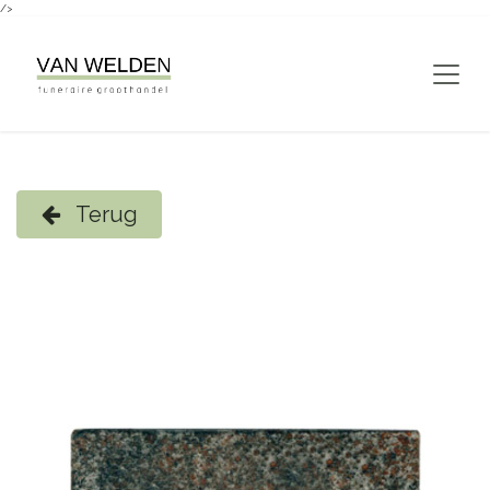
/>
Overslaan naar inhoud
Terug